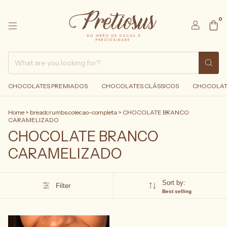
0
CHOCOLATES PREMIADOS
CHOCOLATES CLÁSSICOS
CHOCOLAT
Home
>
breadcrumbs.colecao-completa
>
CHOCOLATE BRANCO
CARAMELIZADO
CHOCOLATE BRANCO
CARAMELIZADO
Sort by:
Filter
Best selling