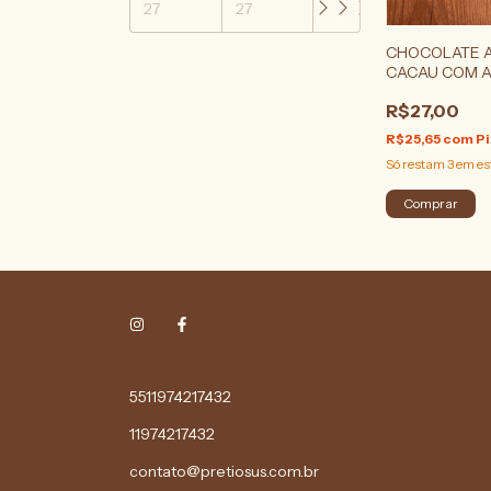
CHOCOLATE A
CACAU COM 
TORRADAS
R$27,00
R$25,65
com
Pi
Só restam
3
em es
5511974217432
11974217432
contato@pretiosus.com.br