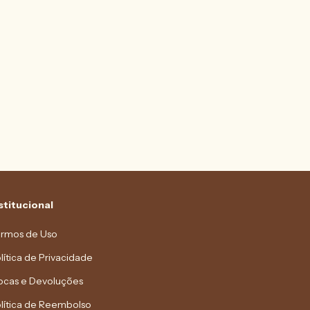
stitucional
rmos de Uso
lítica de Privacidade
ocas e Devoluções
lítica de Reembolso