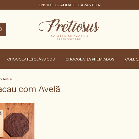
ENVIO E QUALIDADE GARANTIDA
CHOCOLATES CLÁSSICOS
CHOCOLATES PREMIADOS
COLEÇ
m Avelã
Cacau com Avelã