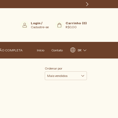
Login
/
Carrinho
(
0
)
Cadastre-se
R$0,00
BR
ÃO COMPLETA
Início
Contato
Ordenar por