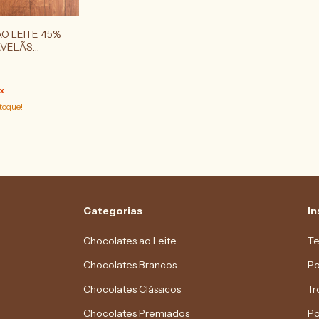
O LEITE 45%
AVELÃS
x
toque!
Categorias
In
Chocolates ao Leite
Te
Chocolates Brancos
Po
Chocolates Clássicos
Tr
Chocolates Premiados
Po