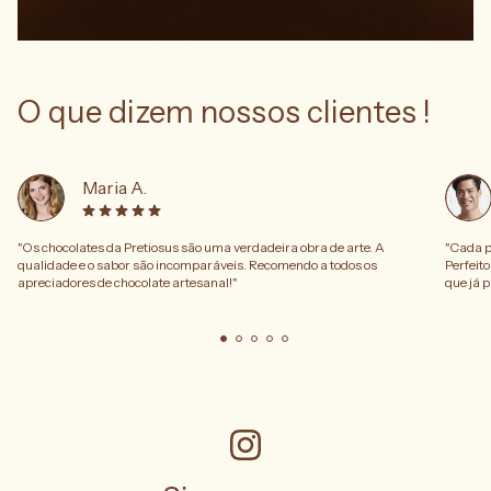
O que dizem nossos clientes !
Maria A.
"Os chocolates da Pretiosus são uma verdadeira obra de arte. A
"Cada p
qualidade e o sabor são incomparáveis. Recomendo a todos os
Perfeito
apreciadores de chocolate artesanal!"
que já p