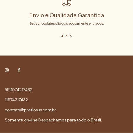
Envio e Qualidade Garantida
Seus chocolates são cuidadosamente enviados.
5511974217432
11974217432
contato@pretiosus.com.br
Somente on-line.Despachamos para todo o Brasil.