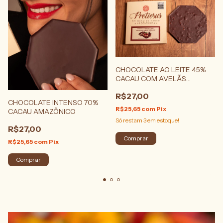
CHOCOLATE AO LEITE 45%
CACAU COM AVELÃS
TORRADAS
R$27,00
CHOCOLATE INTENSO 70%
R$25,65
com
Pix
CACAU AMAZÔNICO
Só restam
3
em estoque!
R$27,00
R$25,65
com
Pix