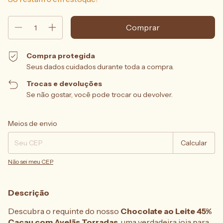
Compra protegida
Seus dados cuidados durante toda a compra.
Trocas e devoluções
Se não gostar, você pode trocar ou devolver.
Entregas para o CEP:
Alterar CEP
Meios de envio
Calcular
Não sei meu CEP
Descrição
Descubra o requinte do nosso
Chocolate ao Leite 45%
Cacau com Avelãs Torradas
, uma verdadeira joia para