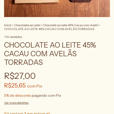
Início
>
Chocolates ao Leite
>
Chocolate ao Leite 45% Cacau com Avelã
>
CHOCOLATE AO LEITE 45% CACAU COM AVELÃS TORRADAS
+10 vendidos
CHOCOLATE AO LEITE 45%
CACAU COM AVELÃS
TORRADAS
R$27,00
R$25,65
com
Pix
5% de desconto
pagando com Pix
Ver mais detalhes
Só restam
3
em estoque!