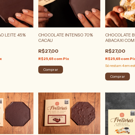
O LEITE 45%
CHOCOLATE INTENSO 70%
CHOCOLATE B
CACAU
ABACAXI COM
R$27,00
R$27,00
x
R$25,65
com
Pix
R$25,65
com
Pi
Só restam
4
em es