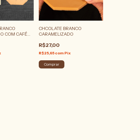
BRANCO
CHCOLATE BRANCO
O COM CAFÉ
CARAMELIZADO
R$27,00
x
R$25,65
com
Pix