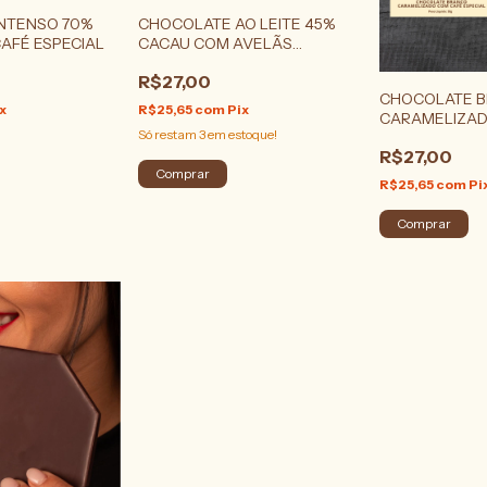
NTENSO 70%
CHOCOLATE AO LEITE 45%
AFÉ ESPECIAL
CACAU COM AVELÃS
TORRADAS
R$27,00
CHOCOLATE 
x
R$25,65
com
Pix
CARAMELIZAD
Só restam
3
em estoque!
ESPECIAL
R$27,00
R$25,65
com
Pi