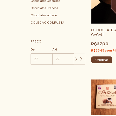
Chocolates Clássicos
Chocolates Brancos
Chocolates ao Leite
COLEÇÃO COMPLETA
CHOCOLATE A
CACAU
PREÇO
R$27,00
De
Até
R$25,65
com
Pi