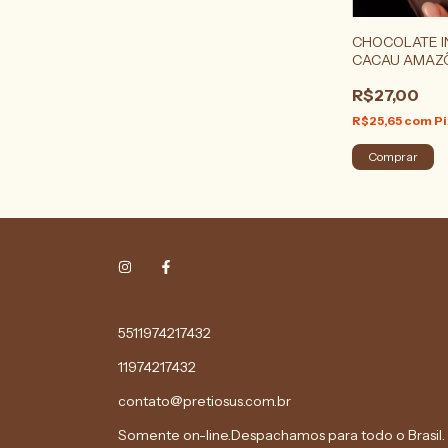
CHOCOLATE I
CACAU AMAZ
R$27,00
R$25,65
com
Pi
5511974217432
11974217432
contato@pretiosus.com.br
Somente on-line.Despachamos para todo o Brasil.