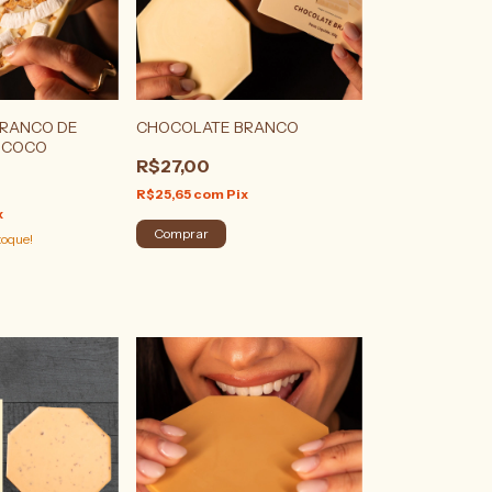
RANCO DE
CHOCOLATE BRANCO
 COCO
R$27,00
R$25,65
com
Pix
x
toque!