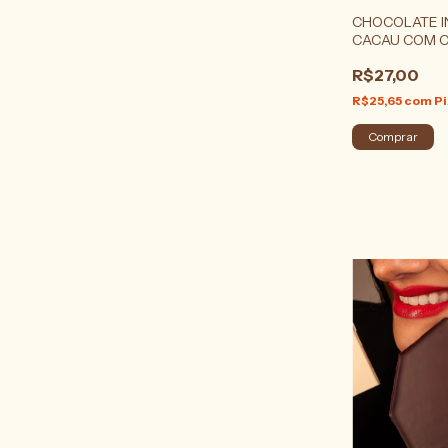
CHOCOLATE I
CACAU COM C
R$27,00
R$25,65
com
Pi