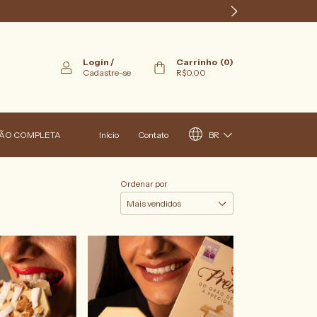
Login
/
Carrinho
(
0
)
Cadastre-se
R$0,00
BR
ÃO COMPLETA
Início
Contato
Ordenar por