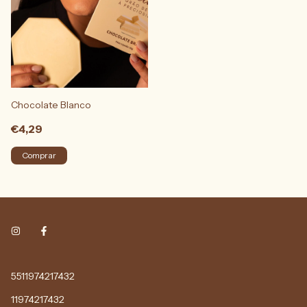
Chocolate Blanco
€4,29
5511974217432
11974217432