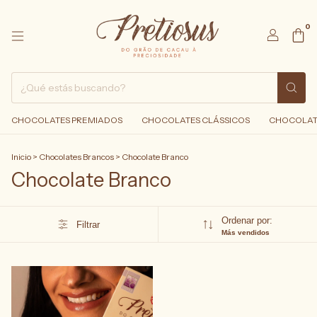
0
CHOCOLATES PREMIADOS
CHOCOLATES CLÁSSICOS
CHOCOLAT
Inicio
>
Chocolates Brancos
>
Chocolate Branco
Chocolate Branco
Ordenar por:
Filtrar
Más vendidos